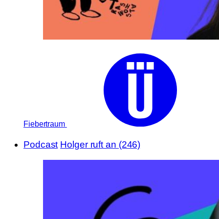
Fiebertraum
Podcast
Holger ruft an (246)