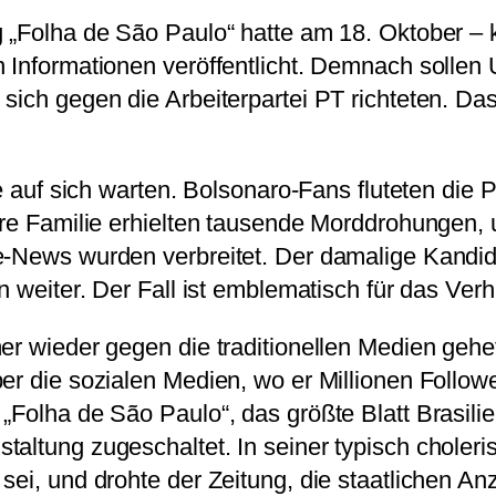
 „Folha de São Paulo“ hatte am 18. Oktober – k
n Informationen veröffentlicht. Demnach solle
ich gegen die Arbeiterpartei PT richteten. Das Z
ge auf sich warten. Bolsonaro-Fans fluteten die 
hre Familie erhielten tausende Morddrohungen, u
e-News wurden verbreitet. Der damalige Kandid
en weiter. Der Fall ist emblematisch für das Ve
mer wieder gegen die traditionellen Medien geh
er die sozialen Medien, wo er Millionen Followe
Folha de São Paulo“, das größte Blatt Brasiliens
altung zugeschaltet. In seiner typisch choleris
sei, und drohte der Zeitung, die staatlichen A