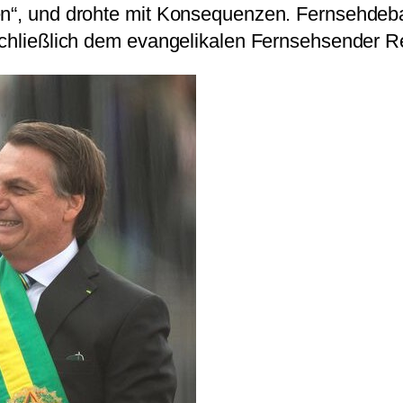
en“, und drohte mit Konsequenzen. Fernsehdebat
sschließlich dem evangelikalen Fernsehsender R