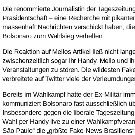
Die renommierte Journalistin der Tageszeitung
Präsidentschaft – eine Recherche mit pikante
massenhaft Nachrichten verschickt haben, die s
Bolsonaro zum Wahlsieg verhelfen.
Die Reaktion auf Mellos Artikel ließ nicht lan
zwischenzeitlich sogar ihr Handy. Mello und i
Veranstaltungen zu stören. Die wildesten Fak
verbreitete auf Twitter viele der Verleumdung
Bereits im Wahlkampf hatte der Ex-Militär im
kommuniziert Bolsonaro fast ausschließlich üb
Insbesondere gegen die liberale Tageszeitung „
Wahl per Handy live zu einer Wahlkampfveranst
São Paulo“ die „größte Fake-News Brasiliens“ 