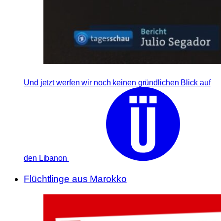
Und jetzt werfen wir noch keinen gründlichen Blick auf
den Libanon
Flüchtlinge aus Marokko