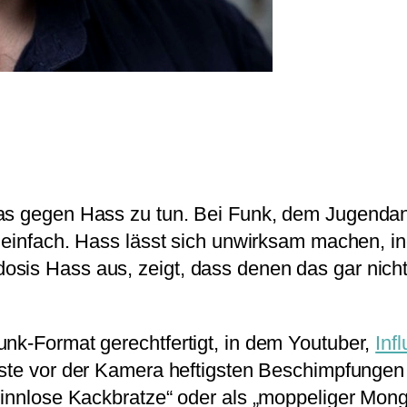
was gegen Hass zu tun. Bei Funk, dem Jugenda
z einfach. Hass lässt sich unwirksam machen, 
osis Hass aus, zeigt, dass denen das gar nich
unk-Format gerechtfertigt, in dem Youtuber,
Inf
te vor der Kamera heftigsten Beschimpfungen a
kinnlose Kackbratze“ oder als „moppeliger Mong