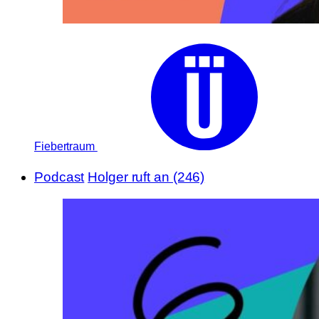
Fiebertraum
Podcast
Holger ruft an (246)