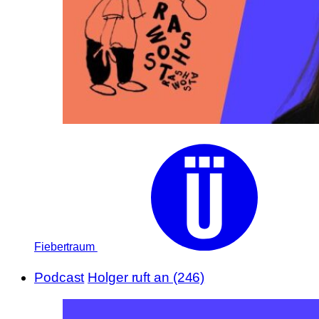
Fiebertraum
Podcast
Holger ruft an (246)