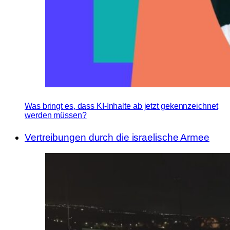
Was bringt es, dass KI-Inhalte ab jetzt gekennzeichnet
werden müssen?
Vertreibungen durch die israelische Armee