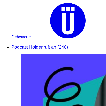
Fiebertraum
Podcast
Holger ruft an (246)