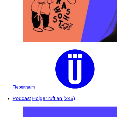
Fiebertraum
Podcast
Holger ruft an (246)