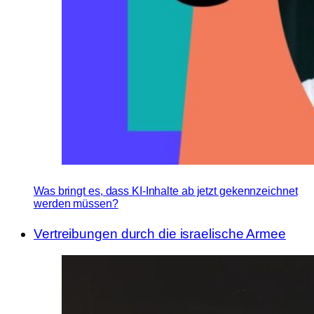
Was bringt es, dass KI-Inhalte ab jetzt gekennzeichnet
werden müssen?
Vertreibungen durch die israelische Armee