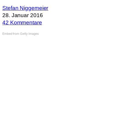
Stefan Niggemeier
28. Januar 2016
42 Kommentare
Embed from Getty Images
Sie sehen gerade einen Platzhalterinhalt von
. Um auf den eigentlichen Inhalt
Standard
zuzugreifen, klicken Sie auf den Button unten. Bitte beachten Sie, dass dabei Daten an