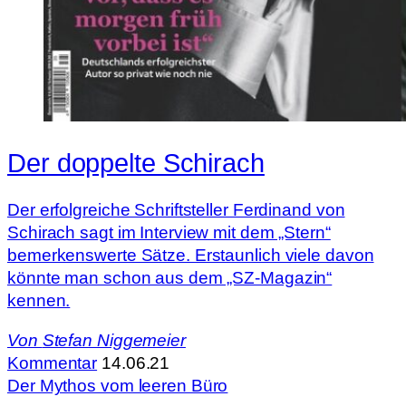
Der doppelte Schirach
Der erfolgreiche Schriftsteller Ferdinand von
Schirach sagt im Interview mit dem „Stern“
bemerkenswerte Sätze. Erstaunlich viele davon
könnte man schon aus dem „SZ-Magazin“
kennen.
Von
Stefan Niggemeier
Kommentar
14.06.21
Der Mythos vom leeren Büro