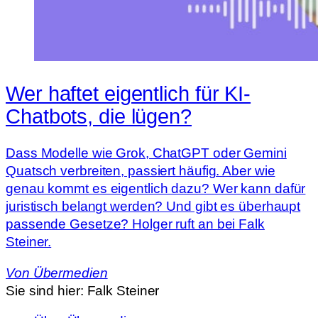
Wer haftet eigentlich für KI-
Chatbots, die lügen?
Dass Modelle wie Grok, ChatGPT oder Gemini
Quatsch verbreiten, passiert häufig. Aber wie
genau kommt es eigentlich dazu? Wer kann dafür
juristisch belangt werden? Und gibt es überhaupt
passende Gesetze? Holger ruft an bei Falk
Steiner.
Von
Übermedien
Sie sind hier:
Falk Steiner