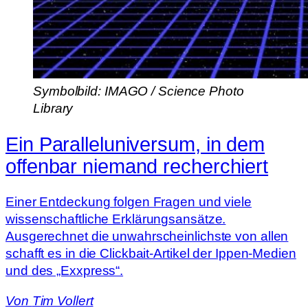
Symbolbild: IMAGO / Science Photo
Library
Ein Paralleluniversum, in dem
offenbar niemand recherchiert
Einer Entdeckung folgen Fragen und viele
wissenschaftliche Erklärungsansätze.
Ausgerechnet die unwahrscheinlichste von allen
schafft es in die Clickbait-Artikel der Ippen-Medien
und des „Exxpress“.
Von
Tim Vollert