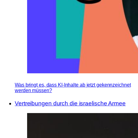
Was bringt es, dass KI-Inhalte ab jetzt gekennzeichnet
werden müssen?
Vertreibungen durch die israelische Armee