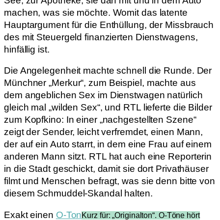
See, zur Apotheke, sie darf mit und in dem Auto
machen, was sie möchte. Womit das latente
Hauptargument für die Enthüllung, der Missbrauch
des mit Steuergeld finanzierten Dienstwagens,
hinfällig ist.
Die Angelegenheit machte schnell die Runde. Der
Münchner „Merkur“, zum Beispiel, machte aus
dem angeblichen Sex im Dienstwagen natürlich
gleich mal „wilden Sex“, und RTL lieferte die Bilder
zum Kopfkino: In einer „nachgestellten Szene“
zeigt der Sender, leicht verfremdet, einen Mann,
der auf ein Auto starrt, in dem eine Frau auf einem
anderen Mann sitzt. RTL hat auch eine Reporterin
in die Stadt geschickt, damit sie dort Privathäuser
filmt und Menschen befragt, was sie denn bitte von
diesem Schmuddel-Skandal halten.
Exakt einen
O-Ton
Kurz für: „Originalton“. O-Töne hört