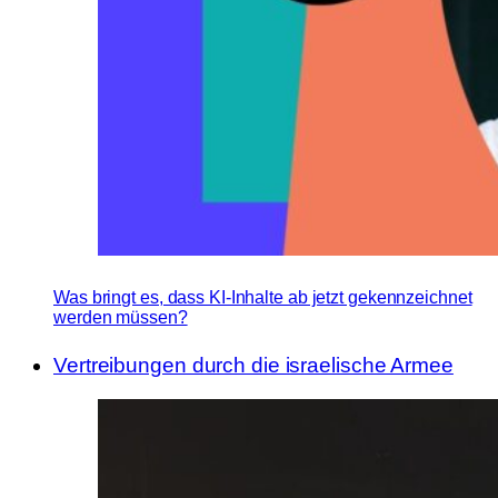
Was bringt es, dass KI-Inhalte ab jetzt gekennzeichnet
werden müssen?
Vertreibungen durch die israelische Armee