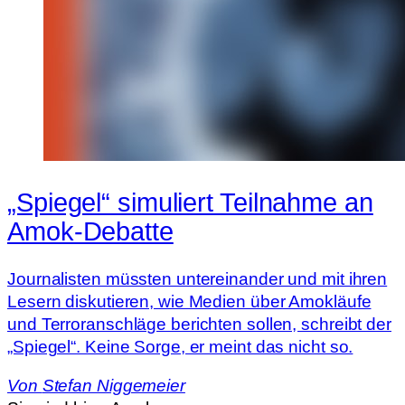
„Spiegel“ simuliert Teilnahme an
Amok-Debatte
Journalisten müssten untereinander und mit ihren
Lesern diskutieren, wie Medien über Amokläufe
und Terroranschläge berichten sollen, schreibt der
„Spiegel“. Keine Sorge, er meint das nicht so.
Von
Stefan Niggemeier