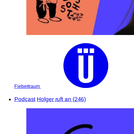
Fiebertraum
Podcast
Holger ruft an (246)