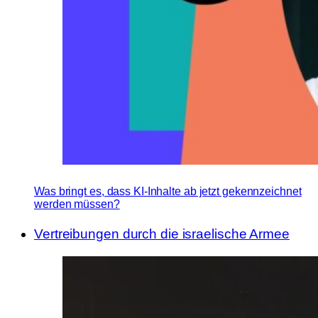
Was bringt es, dass KI-Inhalte ab jetzt gekennzeichnet
werden müssen?
Vertreibungen durch die israelische Armee