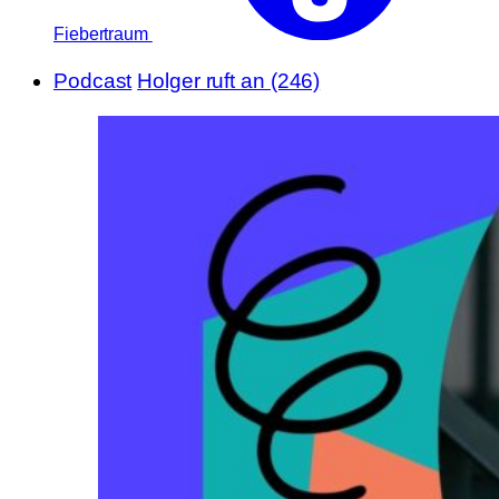
Fiebertraum
Podcast
Holger ruft an (246)